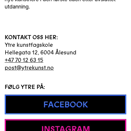
utdanning.
KONTAKT OSS HER:
Ytre kunstfagskole
Hellegata 12
,
6004
Ålesund
+47 70 12 63 15
post@ytrekunst.no
FØLG YTRE PÅ:
FACEBOOK
INSTAGRAM