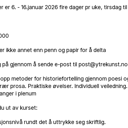
 er 6. - 16.januar 2026 fire dager pr uke, tirsdag til
.
4000
er ikke annet enn penn og papir for å delta
g på gjennom å sende e-post til post@ytrekunst.no
 opp metoder for historiefortelling gjennom poesi o
erær prosa. Praktiske øvelser. Individuell veiledning.
nger i plenum
du ut av kurset:
sjonsnivå rundt det å uttrykke seg skriftlig.