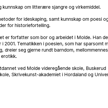
g kunnskap om litterære sjangre og virkemiddel.
 metoder for ideskaping, samt kunnskap om poesi og 
r for historiefortelling.
t er forfatter som bor og arbeidet i Molde. Han d
r i 2001. Tematikken i poesien, som har sparsomt 
ng, dreier seg gjerne rundt barndom, mellommennes
 erotikk.
utdannet ved Molde videregående skole, Buskerud
ole, Skrivekunst-akademiet i Hordaland og Univers