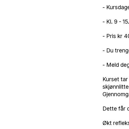
- Kursdager
- Kl. 9 - 15
- Pris kr 
- Du treng
- Meld de
Kurset tar
skjønnlitt
Gjennomga
Dette får 
Økt reflek