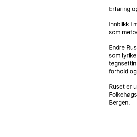
Erfaring o
Innblikk i
som metode
Endre Ruse
som lyrike
tegnsetti
forhold og
Ruset er 
Folkehøgsk
Bergen.