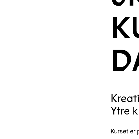
K
D
Kreat
Ytre 
Kurset er 