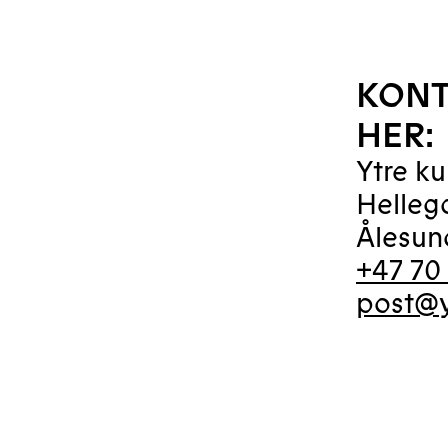
KONT
HER:
Ytre k
Helleg
Ålesun
+47 70 
post@y