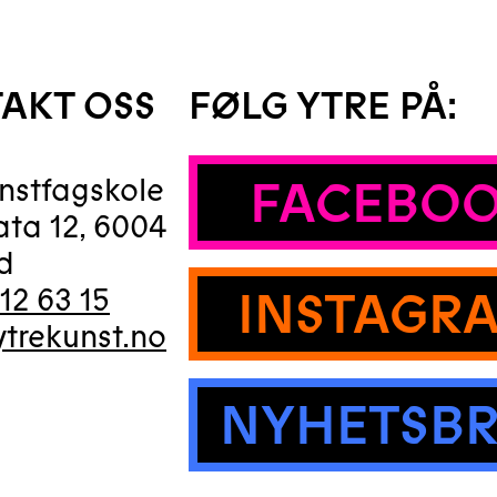
AKT OSS
FØLG YTRE PÅ:
FACEBO
unstfagskole
ata 12
,
6004
d
INSTAGR
12 63 15
trekunst.no
NYHETSB