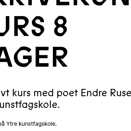
URS 8
AGER
ivt kurs med poet Endre Ruse
kunstfagskole.
på Ytre kunstfagskole.