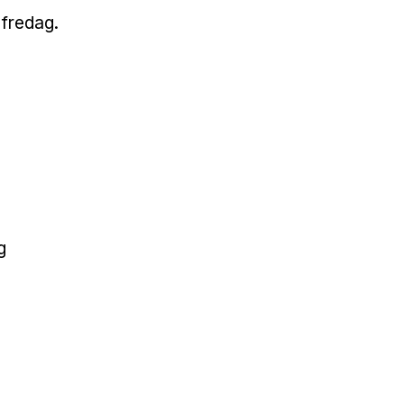
 fredag.
g