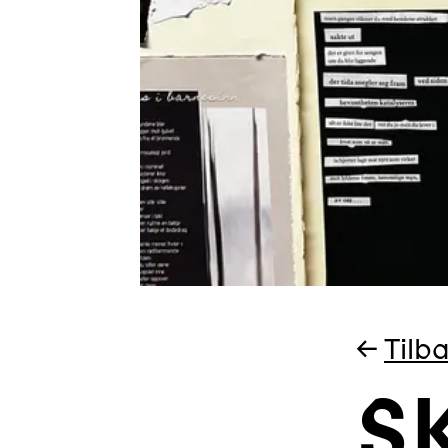
←
Tilba
S