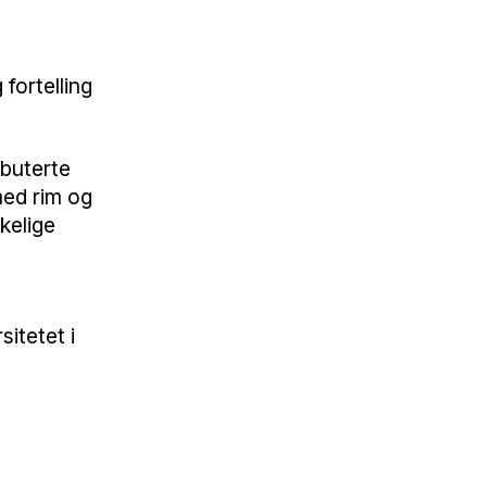
fortelling
ebuterte
med rim og
kelige
itetet i