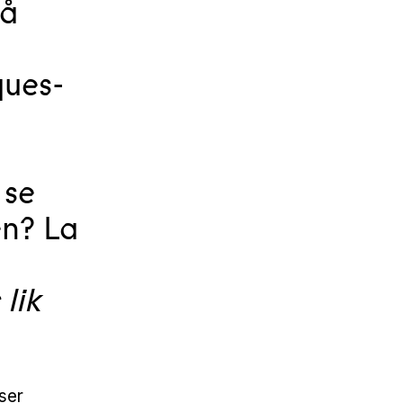
på
ques-
 se
en? La
lik
ser