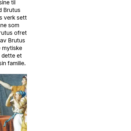
ine til
d Brutus
s verk sett
nene som
rutus ofret
 av Brutus
e mytiske
 dette et
in familie.