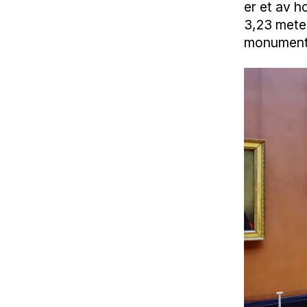
er et av h
3,23 meter
monumenta