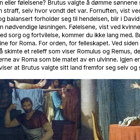
ten eller følelsene? Brutus valgte å dømme sønnene s
straff, selv hvor vondt det var. Fornuften, vist ve
og balansert forholder seg til hendelsen, blir i David
n nødvendige løsningen. Følelsene, vist ved kvin
ed sorg og fortvilelse, kommer du ikke lang med. B
ne for Roma. For orden, for felleskapet. Ved siden
å skimte et relieff som viser Romulus og Remus, d
rne av Roma som ble matet av en ulvinne. Igjen er
viser at Brutus valgte sitt land fremfor seg selv og s