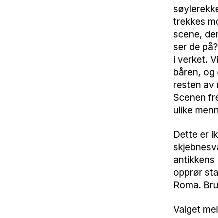
søylerekke
trekkes mo
scene, den
ser de på?
i verket. 
båren, og
resten av
Scenen fre
ulike menn
Dette er i
skjebnesva
antikkens
opprør sta
Roma. Bru
Valget mel