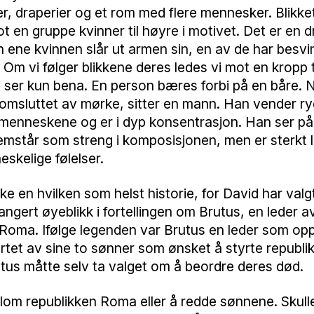
r, draperier og et rom med flere mennesker. Blikke
t en gruppe kvinner til høyre i motivet. Det er en 
 ene kvinnen slår ut armen sin, en av de har besv
 Om vi følger blikkene deres ledes vi mot en kropp t
Vi ser kun bena. En person bæres forbi på en båre.
 omsluttet av mørke, sitter en mann. Han vender r
 menneskene og er i dyp konsentrasjon. Han ser på
mstår som streng i komposisjonen, men er sterkt 
eskelige følelser.
kke en hvilken som helst historie, for David har valg
ngert øyeblikk i fortellingen om Brutus, en leder a
 Roma. Ifølge legenden var Brutus en leder som op
rtet av sine to sønner som ønsket å styrte republi
tus måtte selv ta valget om å beordre deres død.
lom republikken Roma eller å redde sønnene. Skulle