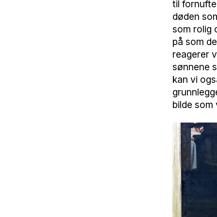
til fornuf
døden som 
som rolig 
på som de
reagerer v
sønnene si
kan vi ogs
grunnlegge
bilde som 