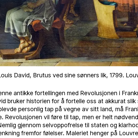
uis David, Brutus ved sine sønners lik, 1799. Lou
nne antikke fortellingen med Revolusjonen i Frankr
id bruker historien for å fortelle oss at akkurat sli
levde personlig tap på vegne av sitt land, må Fran
 Revolusjonen vil føre til tap, men er helt nødvend
 Nemlig gjennom selvoppofrelse til staten og klarho
tenkning fremfor følelser. Maleriet henger på Louvre