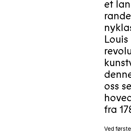
et lan
randen
nykla
Louis 
revol
kunst
denne
oss s
hove
fra 17
Ved første