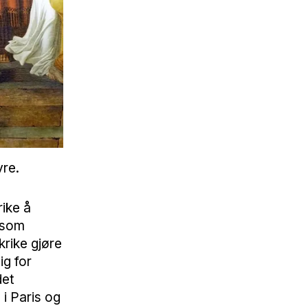
vre.
ike å
k som
krike gjøre
ig for
det
 i Paris og