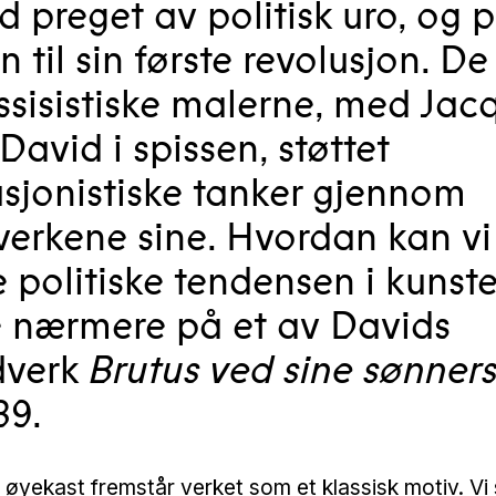
d preget av politisk uro, og 
 til sin første revolusjon. De
ssisistiske malerne, med Jac
David i spissen, støttet
usjonistiske tanker gjennom
verkene sine. Hvordan kan vi
 politiske tendensen i kunst
e nærmere på et av Davids
dverk
Brutus ved sine sønners 
89.
 øyekast fremstår verket som et klassisk motiv. Vi 