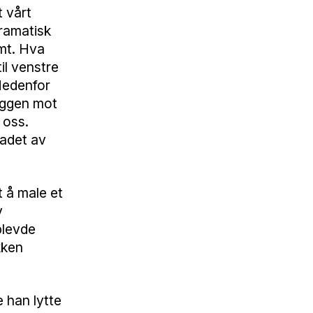
t vårt
dramatisk
imt. Hva
il venstre
 Nedenfor
yggen mot
 oss.
ladet av
t å male et
v
plevde
kken
 han lytte