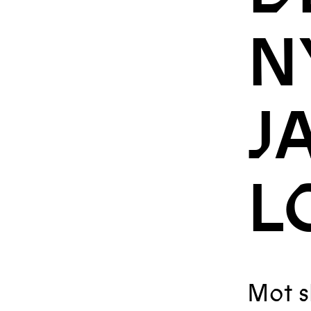
N
J
L
Mot s