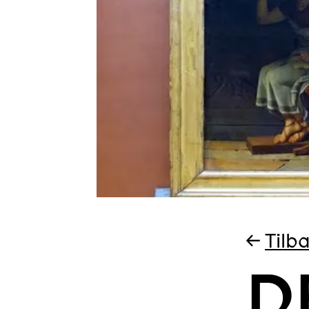
←
Tilba
D