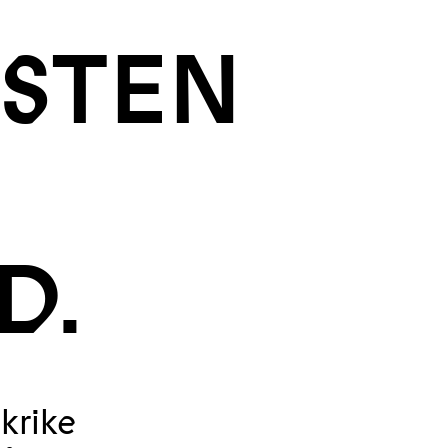
ISTEN
D.
krike